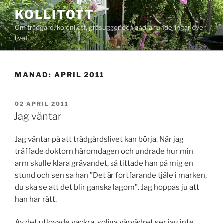
Hoppa
KOLLITOTT
till
Om trädgård, kolonilott, gråsuggor och andra funderingar över
innehåll
livet.
MÅNAD:
APRIL 2011
PUBLICERAT
02 APRIL 2011
Jag väntar
Jag väntar på att trädgårdslivet kan börja. När jag
träffade doktorn häromdagen och undrade hur min
arm skulle klara grävandet, så tittade han på mig en
stund och sen sa han ”Det är fortfarande tjäle i marken,
du ska se att det blir ganska lagom”. Jag hoppas ju att
han har rätt.
Av det utlovade vackra, soliga vårvädret ser jag inte