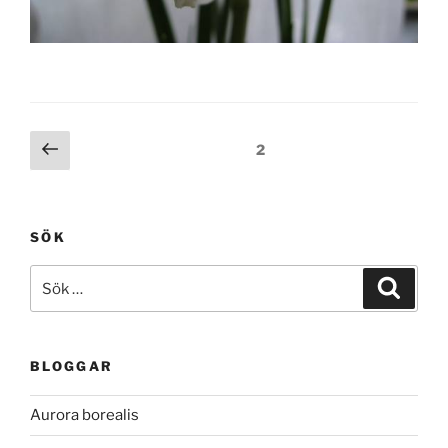
Inläggsnavigering
Föregående
Sida
2
sida
SÖK
Sök
Sök
efter:
BLOGGAR
Aurora borealis