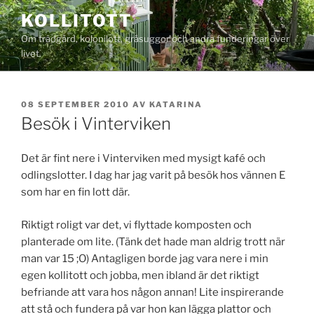
Hoppa
KOLLITOTT
till
Om trädgård, kolonilott, gråsuggor och andra funderingar över
innehåll
livet.
PUBLICERAT
08 SEPTEMBER 2010
AV
KATARINA
Besök i Vinterviken
Det är fint nere i Vinterviken med mysigt kafé och
odlingslotter. I dag har jag varit på besök hos vännen E
som har en fin lott där.
Riktigt roligt var det, vi flyttade komposten och
planterade om lite. (Tänk det hade man aldrig trott när
man var 15 ;O) Antagligen borde jag vara nere i min
egen kollitott och jobba, men ibland är det riktigt
befriande att vara hos någon annan! Lite inspirerande
att stå och fundera på var hon kan lägga plattor och