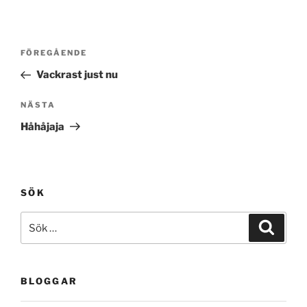
Inläggsnavigering
Föregående
FÖREGÅENDE
inlägg
Vackrast just nu
Nästa
NÄSTA
inlägg
Håhåjaja
SÖK
Sök
Sök
efter:
BLOGGAR