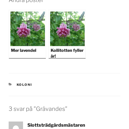
Andra poster
Mer lavendel
Kollitotten fyller
år!
KATEGORIER
KOLONI
3 svar på ”Grävandes”
Slottsträdgårdsmästaren