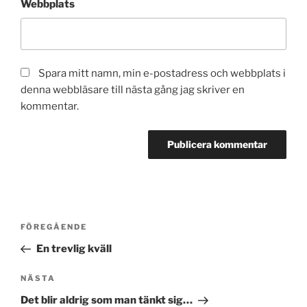
Webbplats
Spara mitt namn, min e-postadress och webbplats i
denna webbläsare till nästa gång jag skriver en
kommentar.
Inläggsnavigering
Föregående
FÖREGÅENDE
inlägg
En trevlig kväll
Nästa
NÄSTA
inlägg
Det blir aldrig som man tänkt sig…