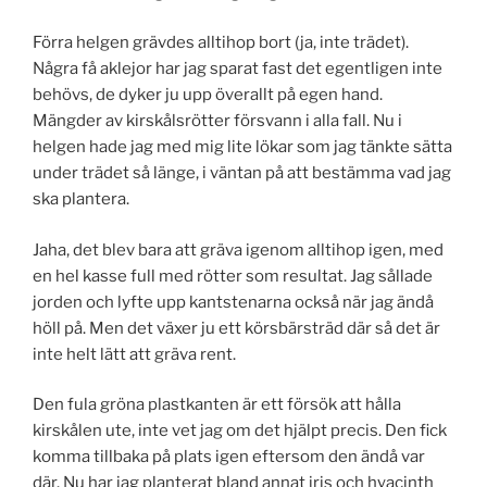
Förra helgen grävdes alltihop bort (ja, inte trädet).
Några få aklejor har jag sparat fast det egentligen inte
behövs, de dyker ju upp överallt på egen hand.
Mängder av kirskålsrötter försvann i alla fall. Nu i
helgen hade jag med mig lite lökar som jag tänkte sätta
under trädet så länge, i väntan på att bestämma vad jag
ska plantera.
Jaha, det blev bara att gräva igenom alltihop igen, med
en hel kasse full med rötter som resultat. Jag sållade
jorden och lyfte upp kantstenarna också när jag ändå
höll på. Men det växer ju ett körsbärsträd där så det är
inte helt lätt att gräva rent.
Den fula gröna plastkanten är ett försök att hålla
kirskålen ute, inte vet jag om det hjälpt precis. Den fick
komma tillbaka på plats igen eftersom den ändå var
där. Nu har jag planterat bland annat iris och hyacinth