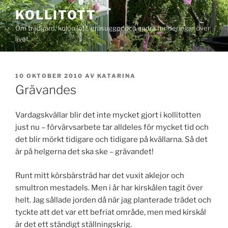
Hoppa
KOLLITOTT
till
Om trädgård, kolonilott, gråsuggor och andra funderingar över
innehåll
livet.
PUBLICERAT
10 OKTOBER 2010
AV
KATARINA
Grävandes
Vardagskvällar blir det inte mycket gjort i kollitotten
just nu – förvärvsarbete tar alldeles för mycket tid och
det blir mörkt tidigare och tidigare på kvällarna. Så det
är på helgerna det ska ske – grävandet!
Runt mitt körsbärsträd har det vuxit aklejor och
smultron mestadels. Men i år har kirskålen tagit över
helt. Jag sållade jorden då när jag planterade trädet och
tyckte att det var ett befriat område, men med kirskål
är det ett ständigt ställningskrig.