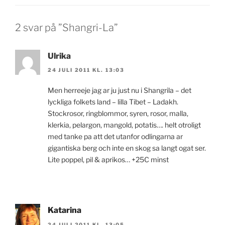
2 svar på ”Shangri-La”
Ulrika
24 JULI 2011 KL. 13:03
Men herreeje jag ar ju just nu i Shangrila – det
lyckliga folkets land – lilla Tibet – Ladakh.
Stockrosor, ringblommor, syren, rosor, malla,
klerkia, pelargon, mangold, potatis…. helt otroligt
med tanke pa att det utanfor odlingarna ar
gigantiska berg och inte en skog sa langt ogat ser.
Lite poppel, pil & aprikos… +25C minst
Katarina
24 JULI 2011 KL. 13:05