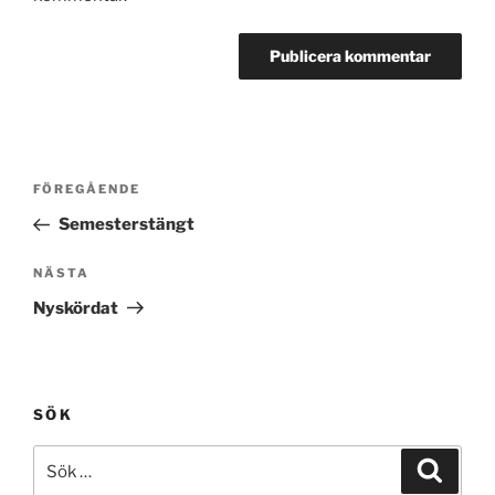
Inläggsnavigering
Föregående
FÖREGÅENDE
inlägg
Semesterstängt
Nästa
NÄSTA
inlägg
Nyskördat
SÖK
Sök
Sök
efter: