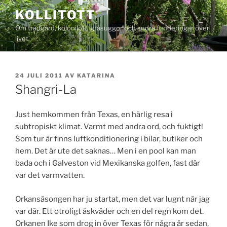
Hoppa
KOLLITOTT
till
Om trädgård, kolonilott, gråsuggor och andra funderingar över
innehåll
livet.
PUBLICERAT
24 JULI 2011
AV
KATARINA
Shangri-La
Just hemkommen från Texas, en härlig resa i
subtropiskt klimat. Varmt med andra ord, och fuktigt!
Som tur är finns luftkonditionering i bilar, butiker och
hem. Det är ute det saknas… Men i en pool kan man
bada och i Galveston vid Mexikanska golfen, fast där
var det varmvatten.
Orkansäsongen har ju startat, men det var lugnt när jag
var där. Ett otroligt åskväder och en del regn kom det.
Orkanen Ike som drog in över Texas för några år sedan,