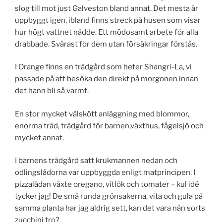
slog till mot just Galveston bland annat. Det mesta är
uppbyggt igen, ibland finns streck på husen som visar
hur högt vattnet nådde. Ett mödosamt arbete för alla
drabbade. Svårast för dem utan försäkringar förstås.
I Orange finns en trädgård som heter Shangri-La, vi
passade på att besöka den direkt på morgonen innan
det hann bli så varmt.
En stor mycket välskött anläggning med blommor,
enorma träd, trädgård för barnen,växthus, fågelsjö och
mycket annat.
I barnens trädgård satt krukmannen nedan och
odlingslådorna var uppbyggda enligt matprincipen. I
pizzalådan växte oregano, vitlök och tomater – kul idé
tycker jag! De små runda grönsakerna, vita och gula på
samma planta har jag aldrig sett, kan det vara nån sorts
zucchini tro?