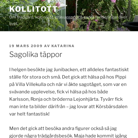
Hoppa
KOLLITOTT
till
Om trädgård, kolonilott, gråsuggor och andra funderingar över
innehåll
livet.
PUBLICERAT
19 MARS 2009
AV
KATARINA
Sagolika täppor
I helgen besökte jag Junibacken, ett alldeles fantastiskt
ställe för stora och små. Det gick att hälsa på hos Pippi
på Villa Villekulla och när vi åkte sagotåget, som var en
svävande upplevelse, fick vi hälsa på hos både
Karlsson, Ronja och bröderna Lejonhjärta. Tyvärr fick
man inte ta bilder därifrån – jag lovar att Körsbärsdalen
var helt fantastisk!
Men det gick att besöka andra figurer också så jag
gjorde några trädgårdsbesök. Maja hade kommit igång