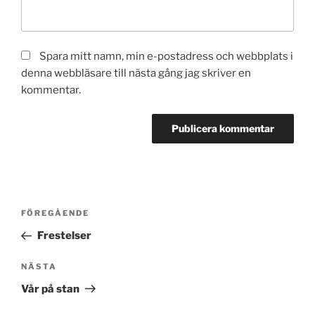
Spara mitt namn, min e-postadress och webbplats i
denna webbläsare till nästa gång jag skriver en
kommentar.
Inläggsnavigering
Föregående
FÖREGÅENDE
inlägg
Frestelser
Nästa
NÄSTA
inlägg
Vår på stan