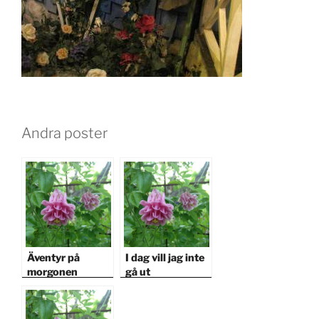
Andra poster
Äventyr på
I dag vill jag inte
morgonen
gå ut