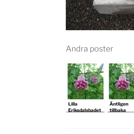
Andra poster
Lilla
Äntligen
Eriksdalsbadet
tillbaka