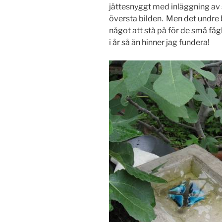
jättesnyggt med inläggning av st
översta bilden. Men det undre b
något att stå på för de små fåg
i år så än hinner jag fundera!