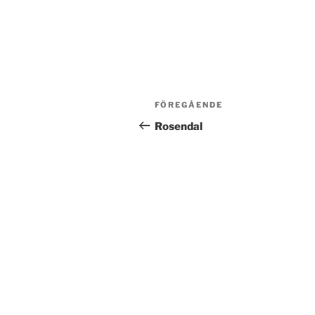
Inläggsnavigering
Föregående
FÖREGÅENDE
inlägg
Rosendal