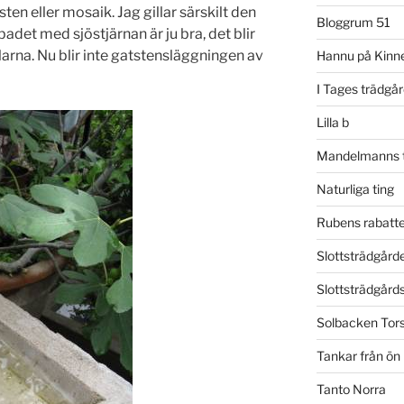
en eller mosaik. Jag gillar särskilt den
Bloggrum 51
adet med sjöstjärnan är ju bra, det blir
larna. Nu blir inte gatstensläggningen av
Hannu på Kinne
I Tages trädgå
Lilla b
Mandelmanns t
Naturliga ting
Rubens rabatte
Slottsträdgårde
Slottsträdgår
Solbacken Tor
Tankar från ön
Tanto Norra