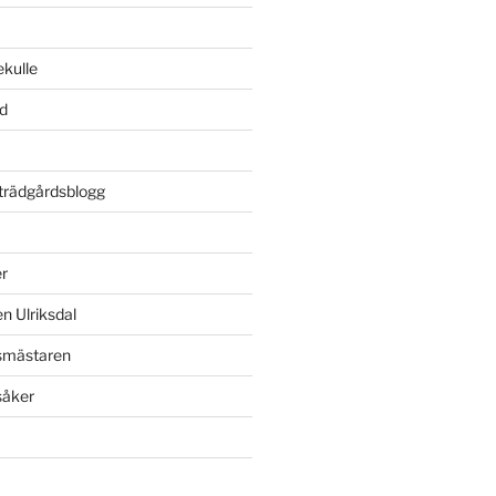
kulle
rd
rädgårdsblogg
r
n Ulriksdal
dsmästaren
såker