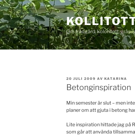
Hoppa
till
KOLLITOT
innehåll
Om trädgård, kolonilott, gråsug
PUBLICERAT
20 JULI 2009
AV
KATARINA
Betonginspiration
Min semester är slut – men i
planer om att gjuta i betong har in
Lite inspiration hittade jag på
som går att använda tillsamman