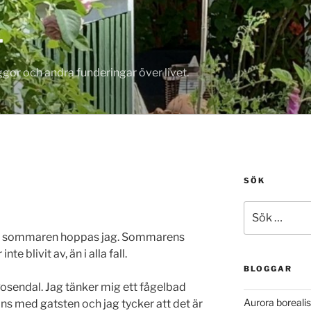
T
gor och andra funderingar över livet.
SÖK
Sök
efter:
nte sommaren hoppas jag. Sommarens
te blivit av, än i alla fall.
BLOGGAR
 Rosendal. Jag tänker mig ett fågelbad
Aurora borealis
s med gatsten och jag tycker att det är