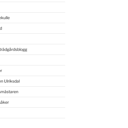
kulle
rd
rädgårdsblogg
r
n Ulriksdal
dsmästaren
såker