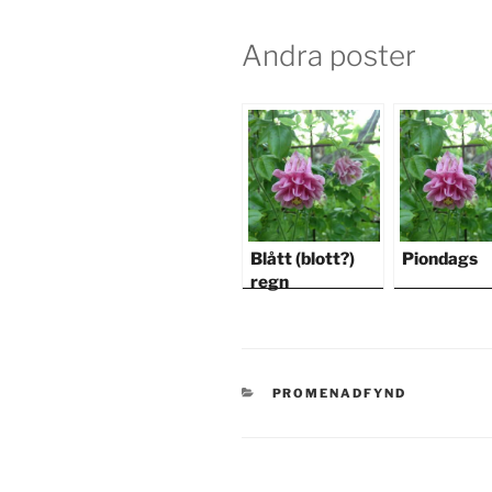
Andra poster
Blått (blott?)
Piondags
regn
KATEGORIER
PROMENADFYND