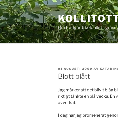
Hoppa
till
KOLLITOT
innehåll
Om trädgård, kolonilott, gråsug
PUBLICERAT
01 AUGUSTI 2009
AV
KATARIN
Blott blått
Jag märker att det blivit blåa b
riktigt tänkte en blå vecka. En 
avverkat.
I dag har jag promenerat geno