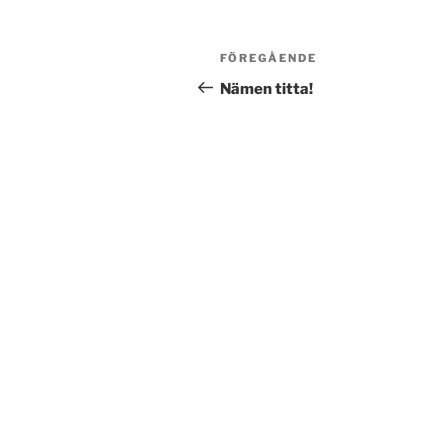
Inläggsnavigering
Föregående
FÖREGÅENDE
inlägg
Nämen titta!