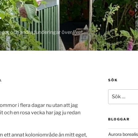
T
gor och andra funderingar över livet.
SÖK
A
Sök
efter:
lommor i flera dagar nu utan att jag
vit och en rosa vecka har jag ju redan
BLOGGAR
Aurora borealis
m ett annat koloniområde än mitt eget,