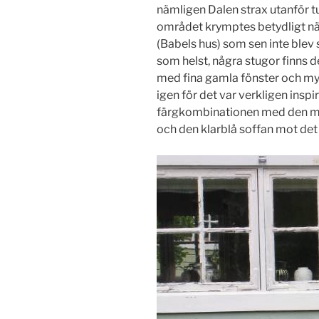
nämligen Dalen strax utanför tull
området krymptes betydligt nä
(Babels hus) som sen inte blev s
som helst, några stugor finns d
med fina gamla fönster och mys
igen för det var verkligen inspi
färgkombinationen med den mö
och den klarblå soffan mot det 