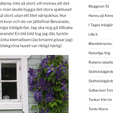
arna. Inte så stort, vill minnas att det
Bloggrum 51
r man skulle bygga det stora sjukhuset
å stort, utan ett litet närsjukhus. Hur
Hannu på Kinne
et kvar och de var jättefina! Bevarade,
I Tages trädgå
iga trädgårdar. Jag ska nog gå tillbaka
rerande! En blå bild tog jag där, tyckte
Lilla b
rka klematisen (Jackmanni gissar jag)
Mandelmanns t
blekgröna huset var riktigt härlig!
Naturliga ting
Rubens rabatte
Slottsträdgårde
Slottsträdgår
Solbacken Tor
Tankar från ön
Tanto Norra