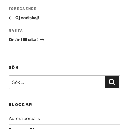
Inläggsnavigering
Föregående
FÖREGÅENDE
inlägg
Oj vad skoj!
Nästa
NÄSTA
inlägg
De är tillbaka!
SÖK
Sök
Sök
efter:
BLOGGAR
Aurora borealis