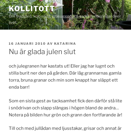
Hoppa
KOLLITOTT
till
Om trädgård, kolonilott, gråsuggor och andra funderingar över
innehåll
livet.
PUBLICERAT
16 JANUARI 2010
AV
KATARINA
Nu är glada julen slut
och julegranen har kastats ut! Eller jag har lugnt och
stilla burit ner den på gården. Där låg grannarnas gamla
torra, bruna granar och min som knappt har släppt ett
enda barr!
Som en sista gest av tacksamhet fick den därför stå lite
i snödrivan och slapp slängas i högen bland de andra…
Notera på bilden hur grön och grann den fortfarande är!
Till och med jullådan med ljusstakar, grisar och annat är