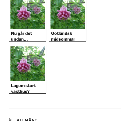
Nu går det
Gotländsk
undan…
midsommar
Lagom stort
växthus?
KATEGORIER
ALLMÄNT