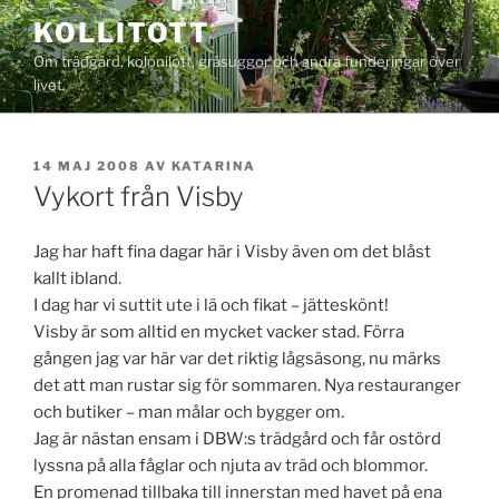
Hoppa
KOLLITOTT
till
Om trädgård, kolonilott, gråsuggor och andra funderingar över
innehåll
livet.
PUBLICERAT
14 MAJ 2008
AV
KATARINA
Vykort från Visby
Jag har haft fina dagar här i Visby även om det blåst
kallt ibland.
I dag har vi suttit ute i lä och fikat – jätteskönt!
Visby är som alltid en mycket vacker stad. Förra
gången jag var här var det riktig lågsäsong, nu märks
det att man rustar sig för sommaren. Nya restauranger
och butiker – man målar och bygger om.
Jag är nästan ensam i DBW:s trädgård och får ostörd
lyssna på alla fåglar och njuta av träd och blommor.
En promenad tillbaka till innerstan med havet på ena