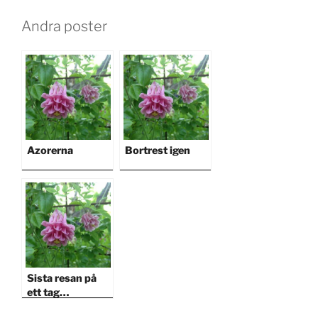
Andra poster
Azorerna
Bortrest igen
Sista resan på
ett tag…