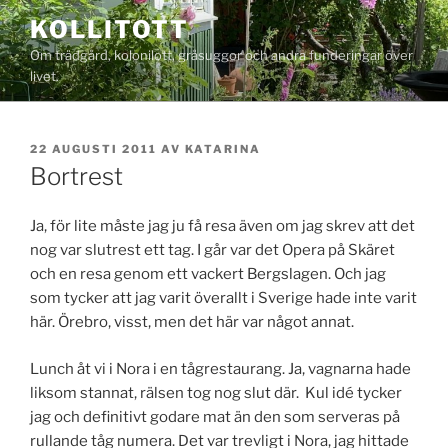
Hoppa
KOLLITOTT
till
Om trädgård, kolonilott, gråsuggor och andra funderingar över
innehåll
livet.
PUBLICERAT
22 AUGUSTI 2011
AV
KATARINA
Bortrest
Ja, för lite måste jag ju få resa även om jag skrev att det
nog var slutrest ett tag. I går var det Opera på Skäret
och en resa genom ett vackert Bergslagen. Och jag
som tycker att jag varit överallt i Sverige hade inte varit
här. Örebro, visst, men det här var något annat.
Lunch åt vi i Nora i en tågrestaurang. Ja, vagnarna hade
liksom stannat, rälsen tog nog slut där. Kul idé tycker
jag och definitivt godare mat än den som serveras på
rullande tåg numera. Det var trevligt i Nora, jag hittade