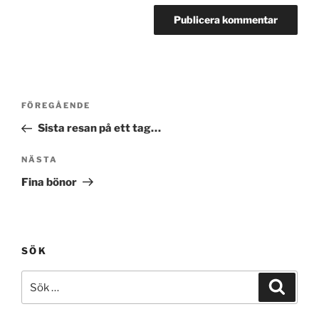
Inläggsnavigering
Föregående
FÖREGÅENDE
inlägg
Sista resan på ett tag…
Nästa
NÄSTA
inlägg
Fina bönor
SÖK
Sök
Sök
efter: