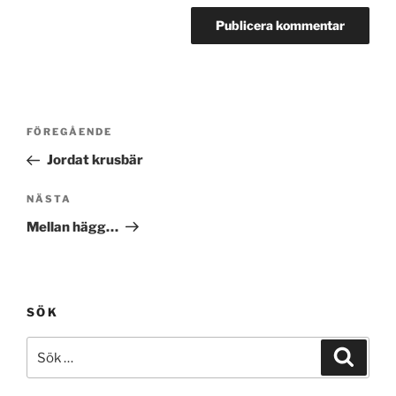
Inläggsnavigering
Föregående
FÖREGÅENDE
inlägg
Jordat krusbär
Nästa
NÄSTA
inlägg
Mellan hägg…
SÖK
Sök
Sök
efter: