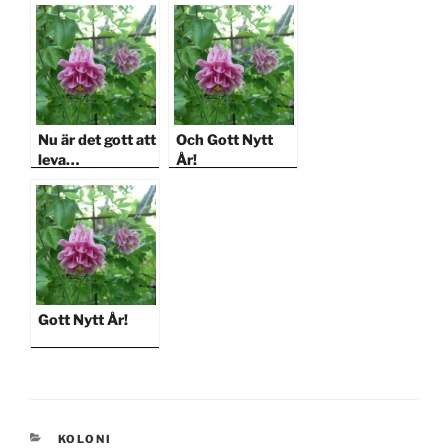
Nu är det gott att
Och Gott Nytt
leva…
År!
Gott Nytt År!
KATEGORIER
KOLONI