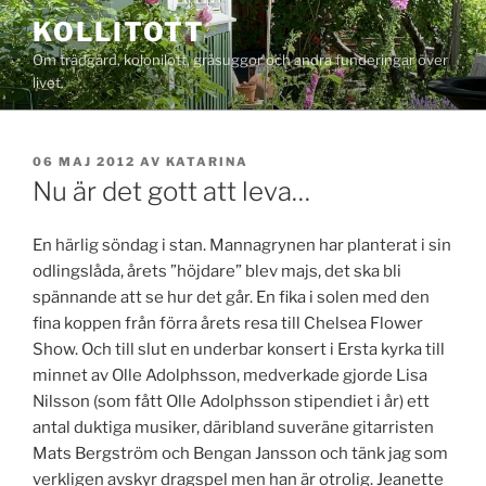
Hoppa
KOLLITOTT
till
Om trädgård, kolonilott, gråsuggor och andra funderingar över
innehåll
livet.
PUBLICERAT
06 MAJ 2012
AV
KATARINA
Nu är det gott att leva…
En härlig söndag i stan. Mannagrynen har planterat i sin
odlingslåda, årets ”höjdare” blev majs, det ska bli
spännande att se hur det går. En fika i solen med den
fina koppen från förra årets resa till Chelsea Flower
Show. Och till slut en underbar konsert i Ersta kyrka till
minnet av Olle Adolphsson, medverkade gjorde Lisa
Nilsson (som fått Olle Adolphsson stipendiet i år) ett
antal duktiga musiker, däribland suveräne gitarristen
Mats Bergström och Bengan Jansson och tänk jag som
verkligen avskyr dragspel men han är otrolig. Jeanette