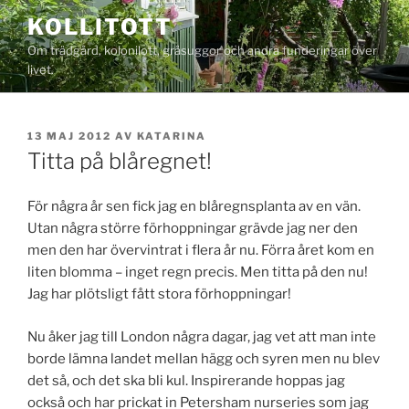
Hoppa
KOLLITOTT
till
Om trädgård, kolonilott, gråsuggor och andra funderingar över
innehåll
livet.
PUBLICERAT
13 MAJ 2012
AV
KATARINA
Titta på blåregnet!
För några år sen fick jag en blåregnsplanta av en vän.
Utan några större förhoppningar grävde jag ner den
men den har övervintrat i flera år nu. Förra året kom en
liten blomma – inget regn precis. Men titta på den nu!
Jag har plötsligt fått stora förhoppningar!
Nu åker jag till London några dagar, jag vet att man inte
borde lämna landet mellan hägg och syren men nu blev
det så, och det ska bli kul. Inspirerande hoppas jag
också och har prickat in Petersham nurseries som jag