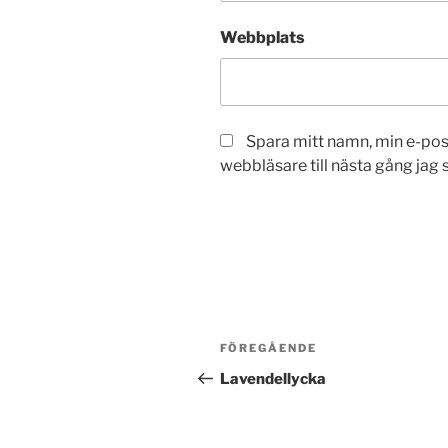
Webbplats
Spara mitt namn, min e-po
webbläsare till nästa gång jag
Inläggsnavigering
Föregående
FÖREGÅENDE
inlägg
Lavendellycka