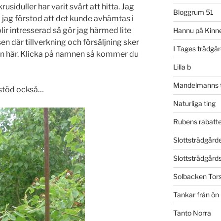
rusiduller har varit svårt att hitta. Jag
Bloggrum 51
å jag förstod att det kunde avhämtas i
ir intresserad så gör jag härmed lite
Hannu på Kinne
en där tillverkning och försäljning sker
I Tages trädgå
en här. Klicka på namnen så kommer du
Lilla b
Mandelmanns t
sstöd också…
Naturliga ting
Rubens rabatte
Slottsträdgårde
Slottsträdgår
Solbacken Tor
Tankar från ön
Tanto Norra