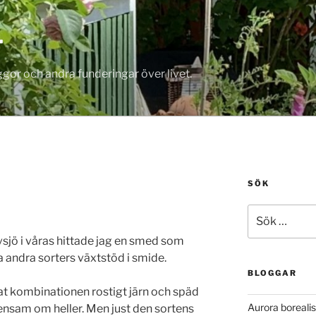
T
gor och andra funderingar över livet.
SÖK
Sök
efter:
sjö i våras hittade jag en smed som
 andra sorters växtstöd i smide.
BLOGGAR
lat kombinationen rostigt järn och späd
Aurora borealis
 ensam om heller. Men just den sortens