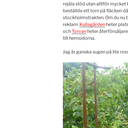
rejäla stöd utan alltför mycket k
beställde ett torn på fläcken d
stockholmstrakten. Om du nu bl
reklam:
Kullagården
heter plats
och
Torvan
heter återförsäljar
till hemsidorna.
Jag är ganska sugen på lite ro