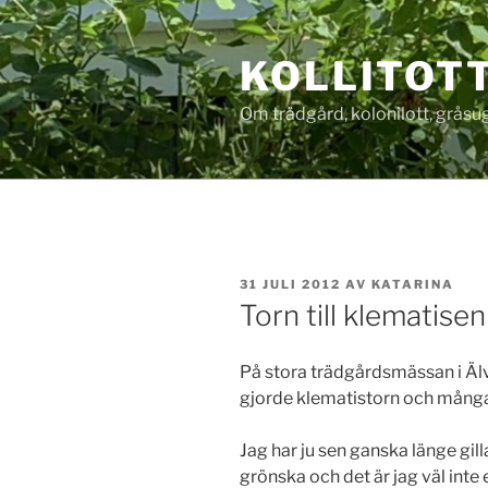
Hoppa
till
KOLLITOT
innehåll
Om trädgård, kolonilott, gråsug
PUBLICERAT
31 JULI 2012
AV
KATARINA
Torn till klematisen
På stora trädgårdsmässan i Älv
gjorde klematistorn och många
Jag har ju sen ganska länge gil
grönska och det är jag väl inte