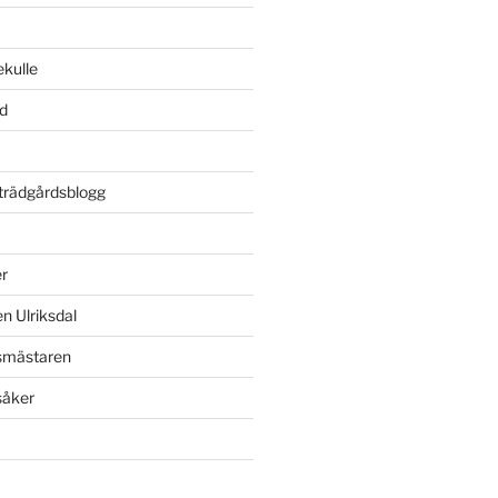
kulle
rd
rädgårdsblogg
r
n Ulriksdal
dsmästaren
såker