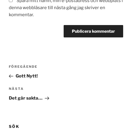
Spara mitt namn, min e-postadress och webbplats i
denna webbläsare till nästa gång jag skriver en
kommentar.
Inläggsnavigering
Föregående
FÖREGÅENDE
inlägg
Gott Nytt!
Nästa
NÄSTA
inlägg
Det går sakta…
SÖK