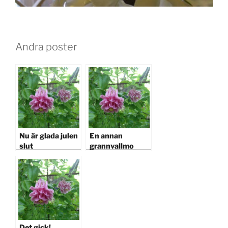
Andra poster
Nu är glada julen
En annan
slut
grannvallmo
Det gick!