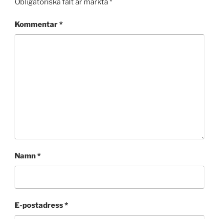
Obligatoriska fält är märkta
*
Kommentar
*
Namn
*
E-postadress
*