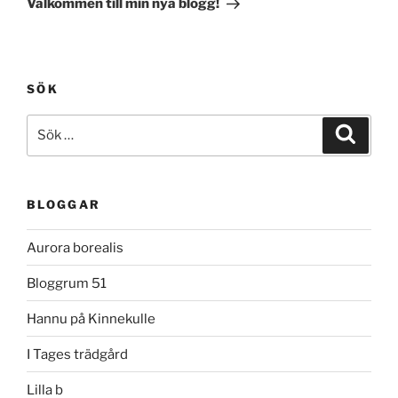
Välkommen till min nya blogg!
SÖK
Sök
Sök
efter:
BLOGGAR
Aurora borealis
Bloggrum 51
Hannu på Kinnekulle
I Tages trädgård
Lilla b