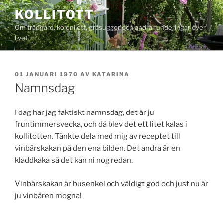
Hoppa
KOLLITOTT
till
Om trädgård, kolonilott, gråsuggor och andra funderingar över
innehåll
livet.
PUBLICERAT
01 JANUARI 1970
AV
KATARINA
Namnsdag
I dag har jag faktiskt namnsdag, det är ju
fruntimmersvecka, och då blev det ett litet kalas i
kollitotten. Tänkte dela med mig av receptet till
vinbärskakan på den ena bilden. Det andra är en
kladdkaka så det kan ni nog redan.
Vinbärskakan är busenkel och väldigt god och just nu är
ju vinbären mogna!