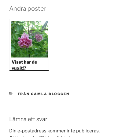
Andra poster
Visst har de
vuxit!?
KATEGORIER
FRÅN GAMLA BLOGGEN
Lämna ett svar
Din e-postadress kommer inte publiceras.