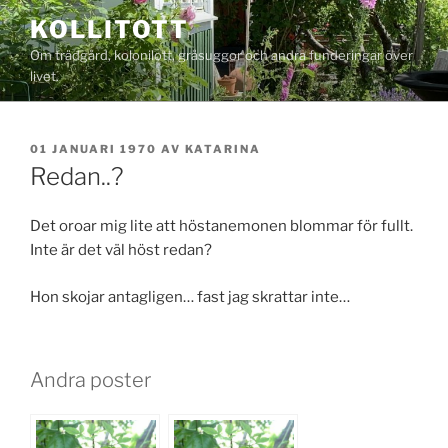
Hoppa
KOLLITOTT
till
Om trädgård, kolonilott, gråsuggor och andra funderingar över
innehåll
livet.
PUBLICERAT
01 JANUARI 1970
AV
KATARINA
Redan..?
Det oroar mig lite att höstanemonen blommar för fullt.
Inte är det väl höst redan?
Hon skojar antagligen… fast jag skrattar inte…
Andra poster