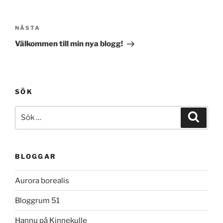
Inläggsnavigering
Nästa
NÄSTA
inlägg
Välkommen till min nya blogg!
SÖK
Sök
Sök
efter:
BLOGGAR
Aurora borealis
Bloggrum 51
Hannu på Kinnekulle