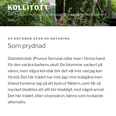
Hoppa
KOLLITOTT
till
Om trädgård, kolonilott, gråsuggor och andra funderingar över
innehåll
livet.
PUBLICERAT
04 OKTOBER 2008
AV
KATARINA
Som prydnad
Glanskörsbär (Prunus Serrula) odlar man i första hand
för den vackra barkens skull. De blommar vackert på
våren, men några körsbär blir det väl inte vad jag kan
förstå. Det här trädet har inte jag i min trädgård men
ibland funderar jag på att byta ut flädern, som får så
mycket bladlöss att allt blir kladdigt, mot något annat.
Det här trädet, eller silverpäron, känns som lockande
alternativ.