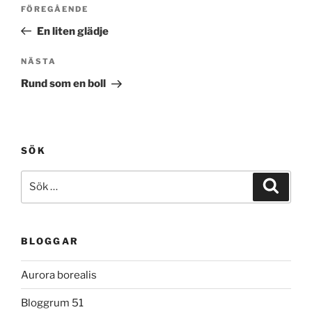
Inläggsnavigering
Föregående
FÖREGÅENDE
inlägg
En liten glädje
Nästa
NÄSTA
inlägg
Rund som en boll
SÖK
Sök
Sök
efter:
BLOGGAR
Aurora borealis
Bloggrum 51