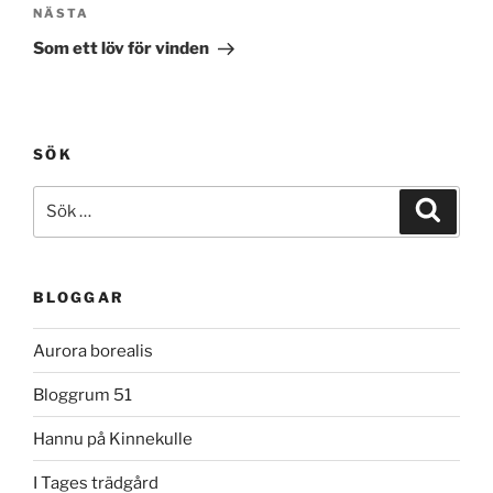
Nästa
NÄSTA
inlägg
Som ett löv för vinden
SÖK
Sök
Sök
efter:
BLOGGAR
Aurora borealis
Bloggrum 51
Hannu på Kinnekulle
I Tages trädgård