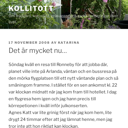
Hoppa
KOLLITOTT
till
Om trädgård, kolonilott, gråsuggor och andra funderingar över
innehåll
livet.
PUBLICERAT
17 NOVEMBER 2008
AV
KATARINA
Det är mycket nu…
Söndag kväll en resa till Ronneby för att jobba där,
planet ville inte på Arlanda, väntan och en bussresa på
den mörka flygplatsen till ett nytt väntande plan och så
småningom framme. I stället för en sen ankomst kl. 22
var klockan midnatt när jag kom fram till hotellet. I dag
en flygresa hem igen och jag hann precis till
körrepetionen i kväll inför julkonserten.
Agnes Katt var lite grinig först när jag kom hem, lite
drygt 24 timmar efter att jag lämnat henne, men jag
tror inte att hon riktigt kan klockan.