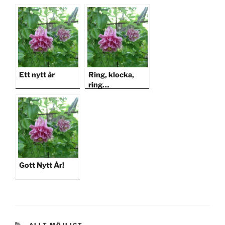
Ett nytt år
Ring, klocka,
ring…
Gott Nytt År!
KATEGORIER