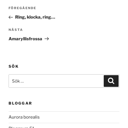
Inläggsnavigering
Föregående
FÖREGÅENDE
inlägg
Ring, klocka, ring…
Nästa
NÄSTA
inlägg
Amaryllisfrossa
SÖK
Sök
Sök
efter:
BLOGGAR
Aurora borealis