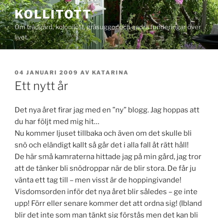
Hoppa
KOLLITOTT
till
Om trädgård, kolonilott, gråsuggor och andra funderingar över
innehåll
livet.
PUBLICERAT
04 JANUARI 2009
AV
KATARINA
Ett nytt år
Det nya året firar jag med en ”ny” blogg. Jag hoppas att
du har följt med mig hit…
Nu kommer ljuset tillbaka och även om det skulle bli
snö och eländigt kallt så går det i alla fall åt rätt håll!
De här små kamraterna hittade jag på min gård, jag tror
att de tänker bli snödroppar när de blir stora. De får ju
vänta ett tag till – men visst är de hoppingivande!
Visdomsorden inför det nya året blir således – ge inte
upp! Förr eller senare kommer det att ordna sig! (Ibland
blir det inte som man tänkt sig förstås men det kan bli