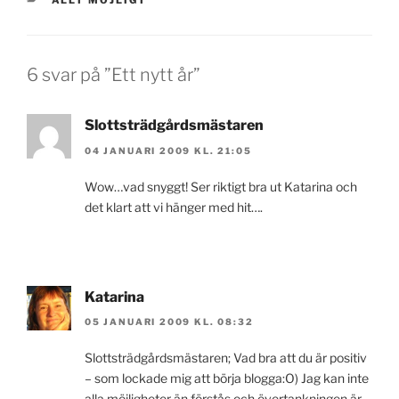
ALLT MÖJLIGT
6 svar på ”Ett nytt år”
Slottsträdgårdsmästaren
04 JANUARI 2009 KL. 21:05
Wow…vad snyggt! Ser riktigt bra ut Katarina och
det klart att vi hänger med hit….
Katarina
05 JANUARI 2009 KL. 08:32
Slottsträdgårdsmästaren; Vad bra att du är positiv
– som lockade mig att börja blogga:O) Jag kan inte
alla möjligheter än förstås och övertankningen är