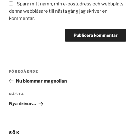
Spara mitt namn, min e-postadress och webbplats i
denna webbläsare till nästa gång jag skriver en
kommentar.
Inläggsnavigering
Föregående
FÖREGÅENDE
inlägg
Nu blommar magnolian
Nästa
NÄSTA
inlägg
Nya drivor…
SÖK