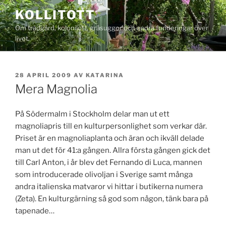
Hoppa
KOLLITOTT
till
Om trädgård, kolonilott, gråsuggor och andra funderingar över
innehåll
livet.
PUBLICERAT
28 APRIL 2009
AV
KATARINA
Mera Magnolia
På Södermalm i Stockholm delar man ut ett
magnoliapris till en kulturpersonlighet som verkar där.
Priset är en magnoliaplanta och äran och ikväll delade
man ut det för 41:a gången. Allra första gången gick det
till Carl Anton, i år blev det Fernando di Luca, mannen
som introducerade olivoljan i Sverige samt många
andra italienska matvaror vi hittar i butikerna numera
(Zeta). En kulturgärning så god som någon, tänk bara på
tapenade…