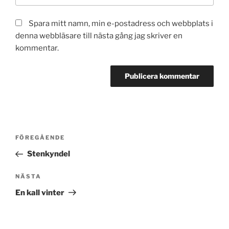
Spara mitt namn, min e-postadress och webbplats i
denna webbläsare till nästa gång jag skriver en
kommentar.
Inläggsnavigering
Föregående
FÖREGÅENDE
inlägg
Stenkyndel
Nästa
NÄSTA
inlägg
En kall vinter