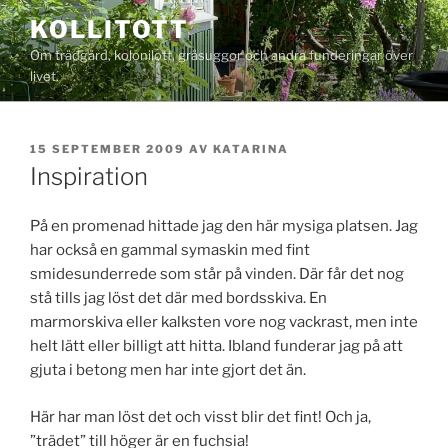
Hoppa
KOLLITOTT
till
Om trädgård, kolonilott, gråsuggor och andra funderingar över
innehåll
livet.
PUBLICERAT
15 SEPTEMBER 2009
AV
KATARINA
Inspiration
På en promenad hittade jag den här mysiga platsen. Jag
har också en gammal symaskin med fint
smidesunderrede som står på vinden. Där får det nog
stå tills jag löst det där med bordsskiva. En
marmorskiva eller kalksten vore nog vackrast, men inte
helt lätt eller billigt att hitta. Ibland funderar jag på att
gjuta i betong men har inte gjort det än.
Här har man löst det och visst blir det fint! Och ja,
”trädet” till höger är en fuchsia!