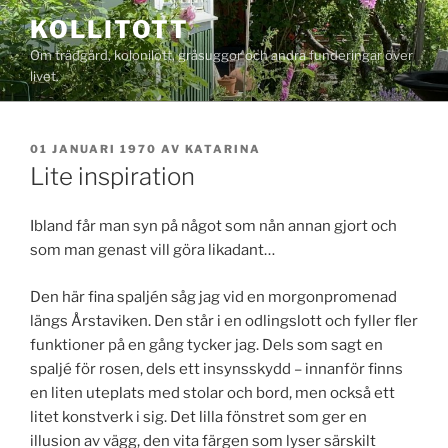
Hoppa
KOLLITOTT
till
Om trädgård, kolonilott, gråsuggor och andra funderingar över
innehåll
livet.
PUBLICERAT
01 JANUARI 1970
AV
KATARINA
Lite inspiration
Ibland får man syn på något som nån annan gjort och
som man genast vill göra likadant…
Den här fina spaljén såg jag vid en morgonpromenad
längs Årstaviken. Den står i en odlingslott och fyller fler
funktioner på en gång tycker jag. Dels som sagt en
spaljé för rosen, dels ett insynsskydd – innanför finns
en liten uteplats med stolar och bord, men också ett
litet konstverk i sig. Det lilla fönstret som ger en
illusion av vägg, den vita färgen som lyser särskilt