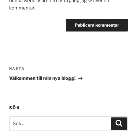
denna webbläsare till nästa gång jag skriver en
kommentar.
Inläggsnavigering
Nästa
NÄSTA
inlägg
Välkommen till min nya blogg!
SÖK
Sök
Sök
efter: