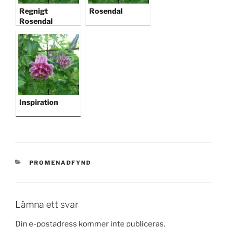
Regnigt
Rosendal
Rosendal
Inspiration
KATEGORIER
PROMENADFYND
Lämna ett svar
Din e-postadress kommer inte publiceras.