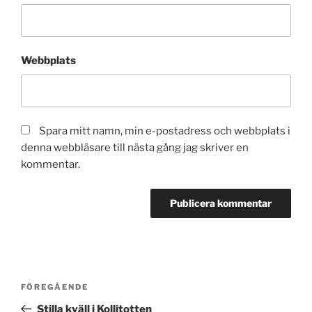
Webbplats
Spara mitt namn, min e-postadress och webbplats i
denna webbläsare till nästa gång jag skriver en
kommentar.
Inläggsnavigering
Föregående
FÖREGÅENDE
inlägg
Stilla kväll i Kollitotten