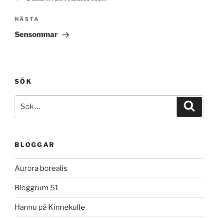
Nästa
NÄSTA
inlägg
Sensommar
SÖK
Sök
Sök
efter:
BLOGGAR
Aurora borealis
Bloggrum 51
Hannu på Kinnekulle