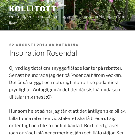
Hoppa
KOLLITOTT
till
Om trädgård, kolonilott, gråsuggor och andra funderingar över
innehåll
livet.
PUBLICERAT
22 AUGUSTI 2013
AV
KATARINA
Inspiration Rosendal
Oj, vad jag tjatat om snygga flätade kanter på rabatter.
Senast beundrade jag det på Rosendal härom veckan.
Det är så snyggt och naturligt utan att se pedantiskt
prydligt ut. Antagligen är det det där sistnämnda som
tilltalar mig mest ;O)
Hur som helst så har jag tänkt att det äntligen ska bli av.
Lilla tunna rabatten vid staketet ska få breda ut sig
ordentligt och bli så där fint kantad. Bort med gräset
(och ogräset) slå ner armeringsjärn och fläta vidjor. Sen